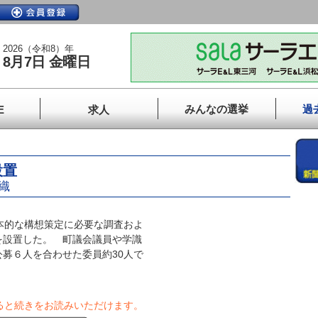
2026（令和8）年
8月7日 金曜日
みんなの選挙
過
E
求人
設置
織
本的な構想策定に必要な調査およ
を設置した。 町議会議員や学識
募６人を合わせた委員約30人で
ると続きをお読みいただけます。