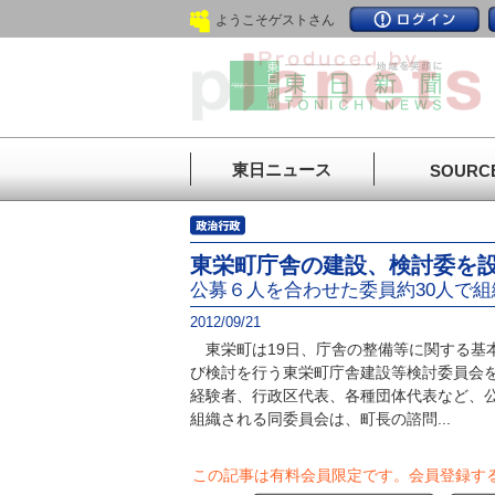
ようこそゲストさん
東日ニュース
SOURC
東栄町庁舎の建設、検討委を
公募６人を合わせた委員約30人で組
2012/09/21
東栄町は19日、庁舎の整備等に関する基
び検討を行う東栄町庁舎建設等検討委員会
経験者、行政区代表、各種団体代表など、公
組織される同委員会は、町長の諮問...
この記事は有料会員限定です。
会員登録す