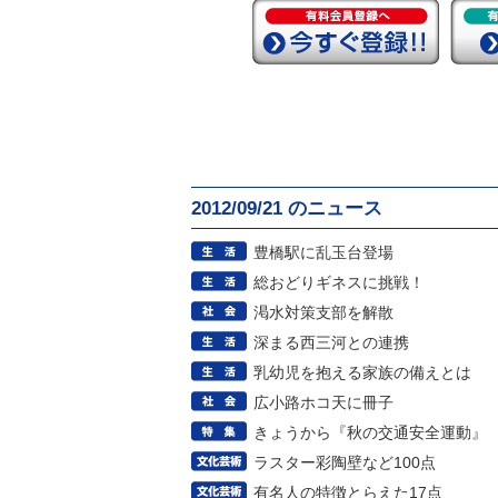
2012/09/21 のニュース
豊橋駅に乱玉台登場
総おどりギネスに挑戦！
渇水対策支部を解散
深まる西三河との連携
乳幼児を抱える家族の備えとは
広小路ホコ天に冊子
きょうから『秋の交通安全運動』
ラスター彩陶壁など100点
有名人の特徴とらえた17点