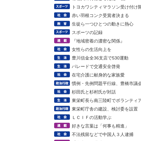
トヨカワシティマラソン受け付け
赤い羽根コンク受賞者決まる
生徒ら一つひとつの動きに熱心
スポーツの記録
『地域密着の濃密な関係』
女性らの生活向上を
豊川信金全36支店で530運動
パレードで交通安全啓発
在宅介護に献身的な家族愛
慣例・先例問題平行線、豊橋市議
杉田氏と杉村氏が対話
東栄町長ら南三陸町でボランティ
東栄町庁舎の建設、検討委を設置
ＬＣＩＦの活動学ぶ
好きな言葉は「何事も精進」
不法残留などで中国人３人逮捕