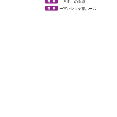
「自由」の呪縛
一宮ハレルヤ恵ホーム