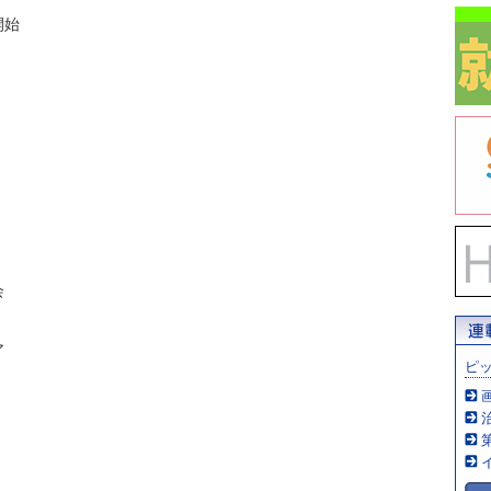
開始
会
ア
ピ