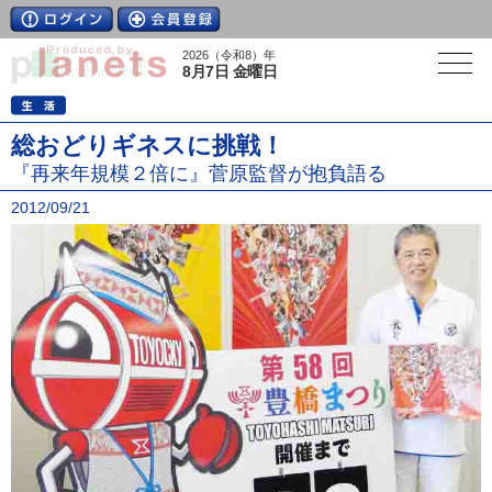
2026（令和8）年
8月7日 金曜日
総おどりギネスに挑戦！
『再来年規模２倍に』菅原監督が抱負語る
2012/09/21