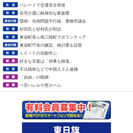
パレードで交通安全啓発
在宅介護に献身的な家族愛
慣例・先例問題平行線、豊橋市議会
杉田氏と杉村氏が対話
東栄町長ら南三陸町でボランティア
東栄町庁舎の建設、検討委を設置
ＬＣＩＦの活動学ぶ
好きな言葉は「何事も精進」
不法残留などで中国人３人逮捕
「自由」の呪縛
一宮ハレルヤ恵ホーム