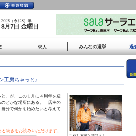
2026（令和8）年
8月7日 金曜日
みんなの選挙
過
E
求人
ン工房ちゃっと』
と」が、この１月に４周年を迎
るのどかな場所にある。 店主の
と自分で何かを始めたいと考えて
ると続きをお読みいただけます。
手作り石窯と茶谷さん