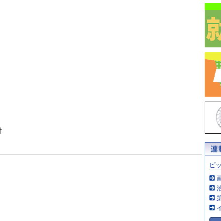
」
対
ピ