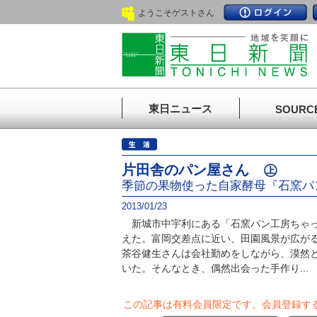
ようこそゲストさん
東日ニュース
SOURC
片田舎のパン屋さん ㊤
季節の果物使った自家酵母『石窯パ
2013/01/23
新城市中宇利にある「石窯パン工房ちゃっ
えた。富岡交差点に近い、田園風景が広が
茶谷健生さんは会社勤めをしながら、漠然
いた。そんなとき、偶然出会った手作り...
この記事は有料会員限定です。
会員登録す