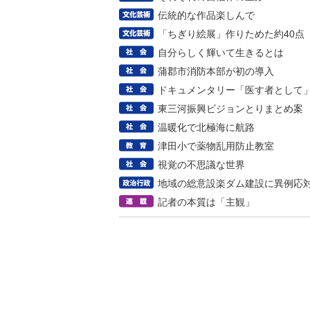
伝統的な作品楽しんで
「ちぎり絵展」作りためた約40点
自分らしく輝いて生きるとは
蒲郡市消防本部が初の導入
ドキュメンタリー「医す者として
東三河振興ビジョンとりまとめ案
温暖化で北極海に航路
津田小で薬物乱用防止教室
視覚の不思議な世界
地域の総意設楽ダム建設に異例応
記者の本質は「主観」