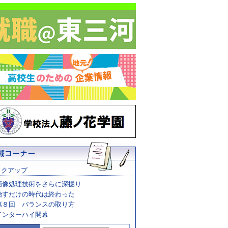
ックアップ
画像処理技術をさらに深掘り
治すだけの時代は終わった
第８回 バランスの取り方
インターハイ開幕