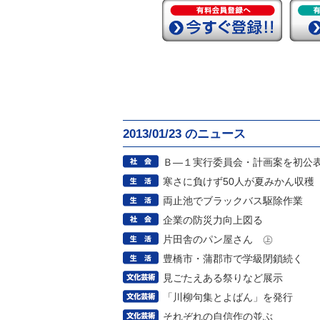
2013/01/23 のニュース
Ｂ―１実行委員会・計画案を初公
寒さに負けず50人が夏みかん収穫
両止池でブラックバス駆除作業
企業の防災力向上図る
片田舎のパン屋さん ㊤
豊橋市・蒲郡市で学級閉鎖続く
見ごたえある祭りなど展示
「川柳句集とよばん」を発行
それぞれの自信作の並ぶ