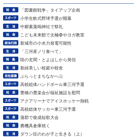
「図書館戦争」タイアップ企画
小学生軟式野球予選が開幕
中郷素戔嗚神社で祭礼
こども未来館で太極拳やヨガ教室
新城市の小水力発電可能性
「三河産ノリ食べて」
陸の玄関・とよはしから発信
新緑美しい校庭や校舎
ぷらっとまちなかへ㊤
高校総体ハンドボール東三河予選
豊橋の豊楽会が福祉施設を慰問
アクアリーナでアイスホッケー熱戦
高校総体サッカー東三河予選
蒲郡で俊成短歌大会
農機具倉庫焼く
ダウン症のわが子と生きる（上）