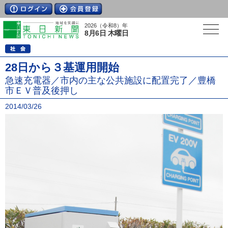
2026（令和8）年
8月6日 木曜日
28日から３基運用開始
急速充電器／市内の主な公共施設に配置完了／豊橋
市ＥＶ普及後押し
2014/03/26