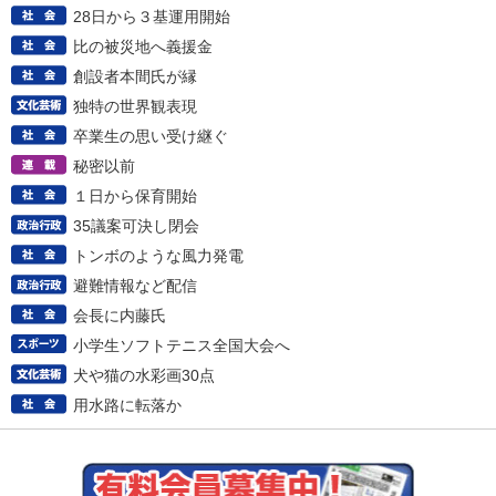
28日から３基運用開始
比の被災地へ義援金
創設者本間氏が縁
独特の世界観表現
卒業生の思い受け継ぐ
秘密以前
１日から保育開始
35議案可決し閉会
トンボのような風力発電
避難情報など配信
会長に内藤氏
小学生ソフトテニス全国大会へ
犬や猫の水彩画30点
用水路に転落か