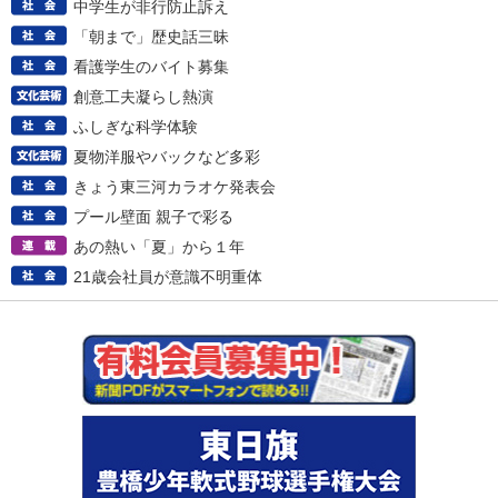
中学生が非行防止訴え
「朝まで」歴史話三昧
看護学生のバイト募集
創意工夫凝らし熱演
ふしぎな科学体験
夏物洋服やバックなど多彩
きょう東三河カラオケ発表会
プール壁面 親子で彩る
あの熱い「夏」から１年
21歳会社員が意識不明重体