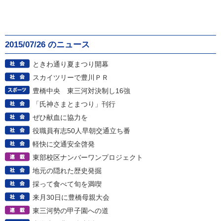
2015/07/26 のニュース
ときわ通り夏まつり開幕
スカイツリーで豊川ＰＲ
豊橋中央 東三河対決制し16強
「氏神さまとまつり」刊行
ぜひ献血に協力を
役職員有志50人早朝交通立ち番
軽快に交通安全啓発
東部校区ナンバーワンプロジェクト
地元の隠れた歴史発掘
採って食べて旬を満喫
来月30日に豊橋母親大会
東三河勢の甲子園への道