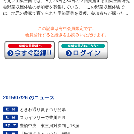
うえい山菜王国では、８月23日と30日の２回実施する山菜王国研究
会野菜収穫体験の参加者を募集している。 この野菜収穫体験で
は、地元の農家で育てられた季節野菜を収穫、参加者らが採った...
この記事は有料会員限定です。
会員登録すると続きをお読みいただけます。
2015/07/26 のニュース
ときわ通り夏まつり開幕
スカイツリーで豊川ＰＲ
豊橋中央 東三河対決制し16強
「氏神さまとまつり」刊行