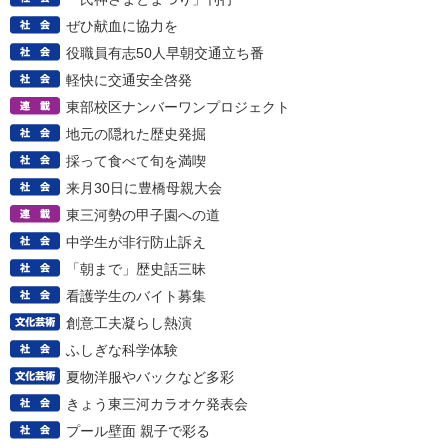
ぜひ献血に協力を
役職員有志50人早朝交通立ち番
軽快に交通安全啓発
東部校区ナンバーワンプロジェクト
地元の隠れた歴史発掘
採って食べて旬を満喫
来月30日に豊橋母親大会
東三河勢の甲子園への道
中学生が非行防止訴え
「朝まで」歴史話三昧
看護学生のバイト募集
創意工夫凝らし熱演
ふしぎな科学体験
夏物洋服やバックなど多彩
きょう東三河カラオケ発表会
プール壁面 親子で彩る