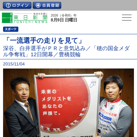
2026（令和8）年
8月9日 日曜日
「一流選手の走りを見て」
深谷、白井選手がＰＲと意気込み／「穂の国金メダ
ル争奪戦」12日開幕／豊橋競輪
2015/11/04