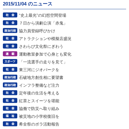
2015/11/04 のニュース
“史上最光”の幻想空間登場
７日から演劇公演「赤鬼」
協力員登録呼びかけ
アトラクションや模擬店盛況
さわらび文化祭にぎわう
運動教室参加で心身とも変化
「一流選手の走りを見て」
東三河にジオパークを
石破地方創生相に要望書
インフラ整備など注力
定年後の生活を考える
紅茶とスイーツを堪能
協働で防災へ取り組み
被災地の小学校復旧を
希全祭のボラ活動報告