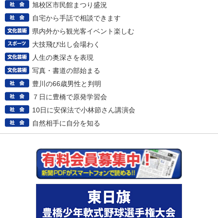
旭校区市民館まつり盛況
自宅から手話で相談できます
県内外から観光客イベント楽しむ
大技飛び出し会場わく
人生の奥深さを表現
写真・書道の部始まる
豊川の66歳男性と判明
７日に豊橋で原発学習会
10日に安保法で小林節さん講演会
自然相手に自分を知る