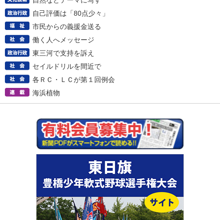
自然などテーマに写す
自己評価は「80点少々」
市民からの義援金送る
働く人へメッセージ
東三河で支持を訴え
セイルドリルを間近で
各ＲＣ・ＬＣが第１回例会
海浜植物