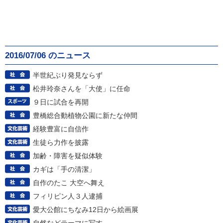
2016/07/06 のニュース
半世紀ぶり発見ならず
松井玲奈さんを「大使」に任命
９日に試合を再開
豊橋総合動植物公園に新たな仲間
経験豊富に自信作
生徒ら力作を披露
加齢・障害を疑似体験
カギは「手の清潔」
自作のたこ 大空へ舞え
フィリピン人３人逮捕
愛大公館にちなみ12日から絵画展