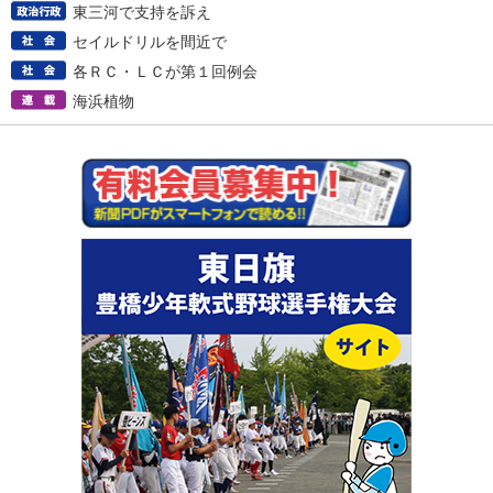
東三河で支持を訴え
セイルドリルを間近で
各ＲＣ・ＬＣが第１回例会
海浜植物