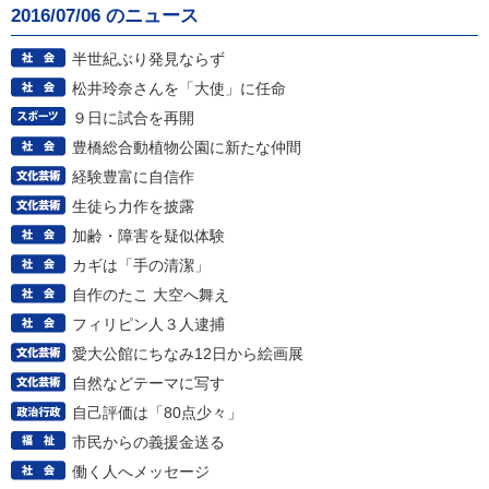
2016/07/06 のニュース
半世紀ぶり発見ならず
松井玲奈さんを「大使」に任命
９日に試合を再開
豊橋総合動植物公園に新たな仲間
経験豊富に自信作
生徒ら力作を披露
加齢・障害を疑似体験
カギは「手の清潔」
自作のたこ 大空へ舞え
フィリピン人３人逮捕
愛大公館にちなみ12日から絵画展
自然などテーマに写す
自己評価は「80点少々」
市民からの義援金送る
働く人へメッセージ