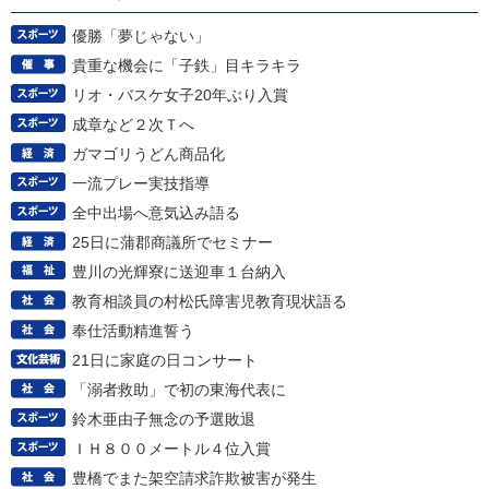
優勝「夢じゃない」
貴重な機会に「子鉄」目キラキラ
リオ・バスケ女子20年ぶり入賞
成章など２次Ｔへ
ガマゴリうどん商品化
一流プレー実技指導
全中出場へ意気込み語る
25日に蒲郡商議所でセミナー
豊川の光輝寮に送迎車１台納入
教育相談員の村松氏障害児教育現状語る
奉仕活動精進誓う
21日に家庭の日コンサート
「溺者救助」で初の東海代表に
鈴木亜由子無念の予選敗退
ＩＨ８００メートル４位入賞
豊橋でまた架空請求詐欺被害が発生