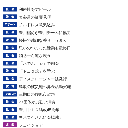
利便性をアピール
表参道の紅葉見頃
チルドレス意気込み
豊川稲荷が豊川チームに協力
軽快で繊細な香り・うまみ
思いのつまった活動も最終日
消防士ら速さ競う
「おでんしゃ」で例会
「トヨタ式」を学ぶ
ディスクロージャー誌発行
鳥取の被災地へ募金活動実施
三期目の佐原市政㊦
27団体が力強い演奏
豊川中ＬＣ結成45周年
ヨネスケさんに会場沸く
フェイジョア