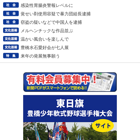
感染性胃腸炎警報レベルに
覚せい剤使用容疑で暴力団組長逮捕
窃盗の疑いなどで中国人を逮捕
メルヘンチックな作品並ぶ
温かい風合いを楽しんで
豊橋水石愛好会が七人展
来年の発展無事願う