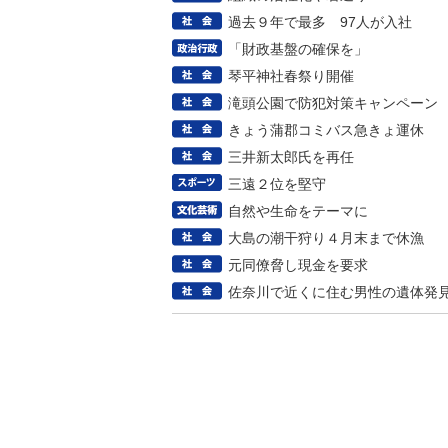
過去９年で最多 97人が入社
「財政基盤の確保を」
琴平神社春祭り開催
滝頭公園で防犯対策キャンペーン
きょう蒲郡コミバス急きょ運休
三井新太郎氏を再任
三遠２位を堅守
自然や生命をテーマに
大島の潮干狩り４月末まで休漁
元同僚脅し現金を要求
佐奈川で近くに住む男性の遺体発