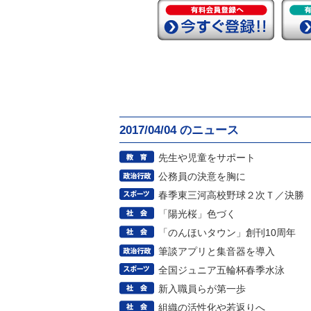
2017/04/04 のニュース
先生や児童をサポート
公務員の決意を胸に
春季東三河高校野球２次Ｔ／決勝
「陽光桜」色づく
「のんほいタウン」創刊10周年
筆談アプリと集音器を導入
全国ジュニア五輪杯春季水泳
新入職員らが第一歩
組織の活性化や若返りへ