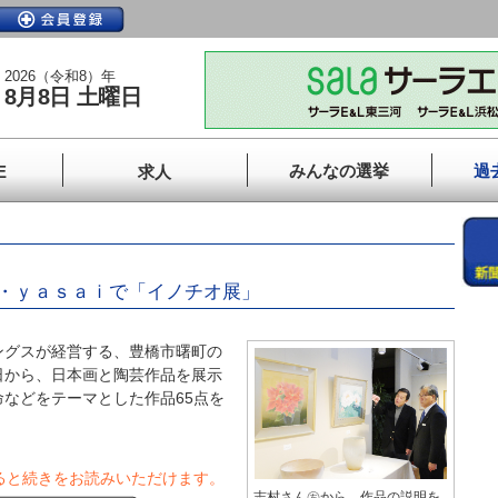
2026（令和8）年
8月8日 土曜日
みんなの選挙
過
E
求人
・ｙａｓａｉで「イノチオ展」
グスが経営する、豊橋市曙町の
日から、日本画と陶芸作品を展示
などをテーマとした作品65点を
ると続きをお読みいただけます。
志村さん㊧から、作品の説明を