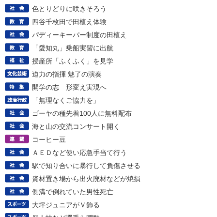
色とりどりに咲きそろう
四谷千枚田で田植え体験
パディーキーパー制度の田植え
「愛知丸」乗船実習に出航
授産所「ふくふく」を見学
迫力の指揮 魅了の演奏
開学の志 形変え実現へ
「無理なくご協力を」
ゴーヤの種先着100人に無料配布
海と山の交流コンサート開く
コーヒー豆
ＡＥＤなど使い応急手当て行う
駅で知り合いに暴行して負傷させる
資材置き場から出火廃材などが焼損
側溝で倒れていた男性死亡
大坪ジュニアがＶ飾る