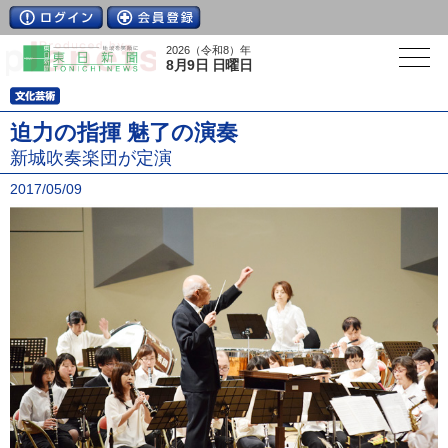
2026（令和8）年
8月9日 日曜日
迫力の指揮 魅了の演奏
新城吹奏楽団が定演
2017/05/09