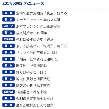
2017/06/03 のニュース
豊橋で夏の風物詩「夜店」始まる
ミーアキャットの赤ちゃん誕生
あすフェンシング王座決定戦
放送開始から10周年
多彩に優雅に会場「遊泳」
きょう設楽ダム「転流工」着工式
サツマイモの苗植えに挑戦
「期待、信頼される組織に」
田原汐川で清掃活動
彩り鮮やかな一日に
地域に貢献と清掃活動
紙芝居や折り紙で交流
８議案と７件を上程
金利優遇定期預金をぜひ
生きた教材楽しんで観察