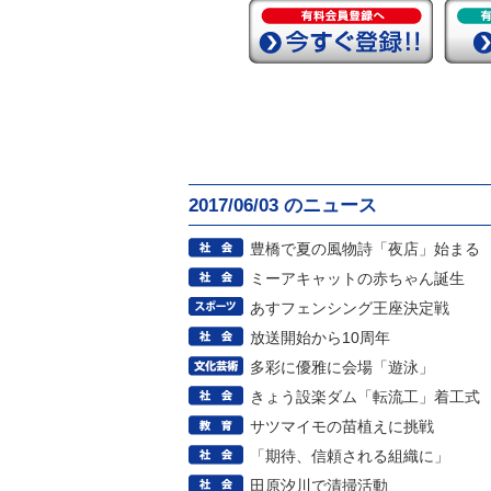
2017/06/03 のニュース
豊橋で夏の風物詩「夜店」始まる
ミーアキャットの赤ちゃん誕生
あすフェンシング王座決定戦
放送開始から10周年
多彩に優雅に会場「遊泳」
きょう設楽ダム「転流工」着工式
サツマイモの苗植えに挑戦
「期待、信頼される組織に」
田原汐川で清掃活動