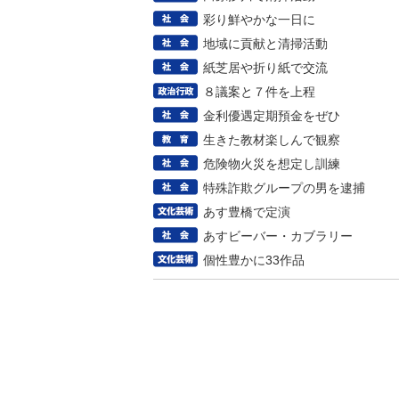
彩り鮮やかな一日に
地域に貢献と清掃活動
紙芝居や折り紙で交流
８議案と７件を上程
金利優遇定期預金をぜひ
生きた教材楽しんで観察
危険物火災を想定し訓練
特殊詐欺グループの男を逮捕
あす豊橋で定演
あすビーバー・カブラリー
個性豊かに33作品