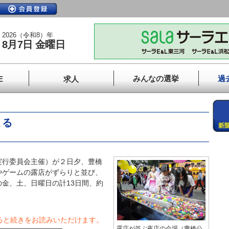
2026（令和8）年
8月7日 金曜日
みんなの選挙
過
E
求人
まる
行委員会主催）が２日夕、豊橋
やゲームの露店がずらりと並び、
金、土、日曜日の計13日間、約
ると続きをお読みいただけます。
露店が並ぶ夜店の会場（豊橋公