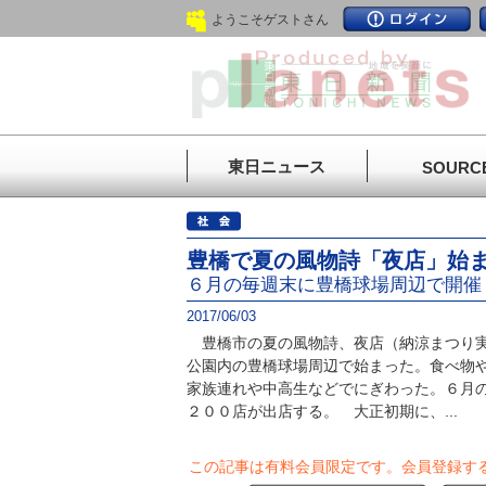
ようこそゲストさん
東日ニュース
SOURC
豊橋で夏の風物詩「夜店」始
６月の毎週末に豊橋球場周辺で開催
2017/06/03
豊橋市の夏の風物詩、夜店（納涼まつり実
公園内の豊橋球場周辺で始まった。食べ物
家族連れや中高生などでにぎわった。６月の
２００店が出店する。 大正初期に、...
この記事は有料会員限定です。
会員登録す