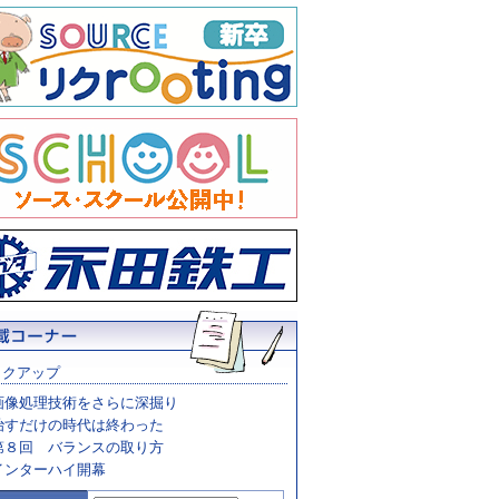
ックアップ
画像処理技術をさらに深掘り
治すだけの時代は終わった
第８回 バランスの取り方
インターハイ開幕