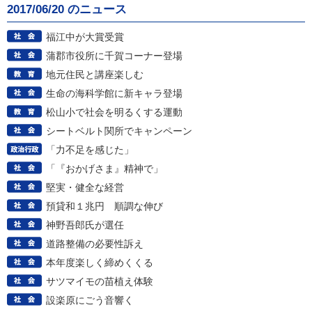
2017/06/20 のニュース
福江中が大賞受賞
蒲郡市役所に千賀コーナー登場
地元住民と講座楽しむ
生命の海科学館に新キャラ登場
松山小で社会を明るくする運動
シートベルト関所でキャンペーン
「力不足を感じた」
「『おかげさま』精神で」
堅実・健全な経営
預貸和１兆円 順調な伸び
神野吾郎氏が選任
道路整備の必要性訴え
本年度楽しく締めくくる
サツマイモの苗植え体験
設楽原にごう音響く