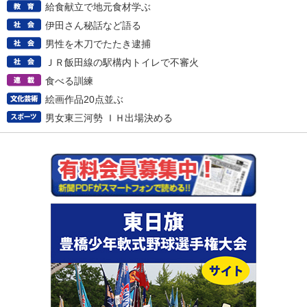
給食献立で地元食材学ぶ
伊田さん秘話など語る
男性を木刀でたたき逮捕
ＪＲ飯田線の駅構内トイレで不審火
食べる訓練
絵画作品20点並ぶ
男女東三河勢 ＩＨ出場決める