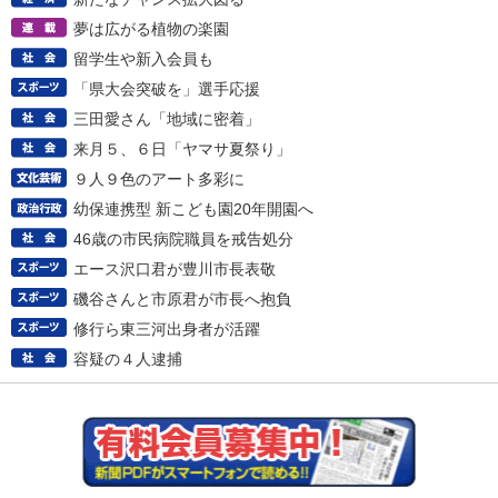
夢は広がる植物の楽園
留学生や新入会員も
「県大会突破を」選手応援
三田愛さん「地域に密着」
来月５、６日「ヤマサ夏祭り」
９人９色のアート多彩に
幼保連携型 新こども園20年開園へ
46歳の市民病院職員を戒告処分
エース沢口君が豊川市長表敬
磯谷さんと市原君が市長へ抱負
修行ら東三河出身者が活躍
容疑の４人逮捕