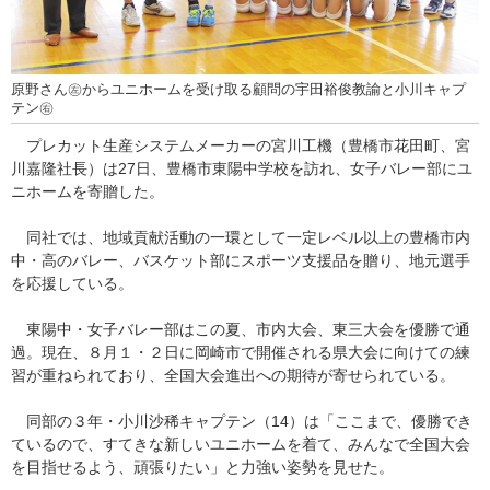
原野さん㊧からユニホームを受け取る顧問の宇田裕俊教諭と小川キャプ
テン㊨
プレカット生産システムメーカーの宮川工機（豊橋市花田町、宮
川嘉隆社長）は27日、豊橋市東陽中学校を訪れ、女子バレー部にユ
ニホームを寄贈した。
同社では、地域貢献活動の一環として一定レベル以上の豊橋市内
中・高のバレー、バスケット部にスポーツ支援品を贈り、地元選手
を応援している。
東陽中・女子バレー部はこの夏、市内大会、東三大会を優勝で通
過。現在、８月１・２日に岡崎市で開催される県大会に向けての練
習が重ねられており、全国大会進出への期待が寄せられている。
同部の３年・小川沙稀キャプテン（14）は「ここまで、優勝でき
ているので、すてきな新しいユニホームを着て、みんなで全国大会
を目指せるよう、頑張りたい」と力強い姿勢を見せた。