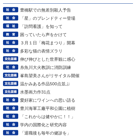
豊橋駅での無差別殺人予告
「星」のブレンドティー登場
「訪問看護」を知って
困っていたら声をかけて
３月１日「梅花まつり」開幕
多彩な猫の表情ズラリ
伸び伸びとした世界観に感心
糸魚川大火教訓に消防訓練
峯島望美さんがリサイタル開催
温かみある作品500点並ぶ
水墨画力作31点
愛好家にワインへの思い語る
豊川海軍工廠平和公園に植樹
「これからは健やかに！！」
学内の国際化と研究内容
「退職後も毎年の健診を」