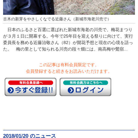
古木の新芽をやさしくなでる近藤さん（新城市海老川売で）
日本のふるさと百選に選ばれた新城市海老の川売で、梅花まつり
が３月１日に開幕する。今年で25年目を迎える祭りに向けて、実行
委員長を務める近藤治敬さん（82）が開花予想と現在の心境を語っ
た。 梅の里として知られる川売の段々畑には、南高梅や鶯宿...
この記事は有料会員限定です。
会員登録すると続きをお読みいただけます。
2018/01/20 のニュース