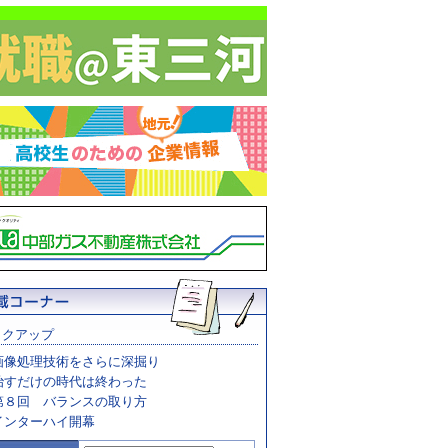
ックアップ
画像処理技術をさらに深掘り
治すだけの時代は終わった
第８回 バランスの取り方
インターハイ開幕