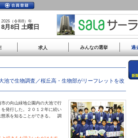
2026（令和8）年
8月8日 土曜日
みんなの選挙
過
E
求人
大池で生物調査／桜丘高・生物部がリーフレットを改
市の向山緑地公園内の大池で行
トを発行した。２０１２年に続い
生態系を知ることができる。 調