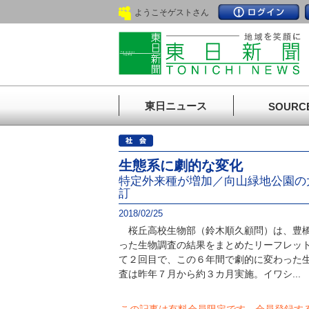
ようこそゲストさん
東日ニュース
SOURC
生態系に劇的な変化
特定外来種が増加／向山緑地公園の
訂
2018/02/25
桜丘高校生物部（鈴木順久顧問）は、豊橋
った生物調査の結果をまとめたリーフレッ
て２回目で、この６年間で劇的に変わった
査は昨年７月から約３カ月実施。イワシ...