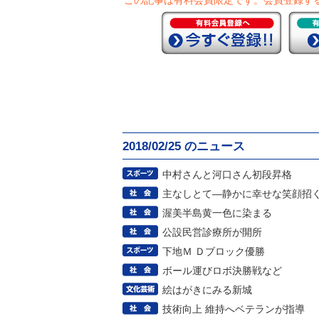
この記事は有料会員限定です。
会員登録す
2018/02/25 のニュース
中村さんと河口さん初段昇格
主なしとて―静かに幸せな笑顔招
渥美半島黄一色に染まる
公設民営診療所が開所
下地Ｍ Ｄブロック優勝
ボール運びロボ決勝戦など
絵はがきにみる新城
技術向上 維持へベテランが指導