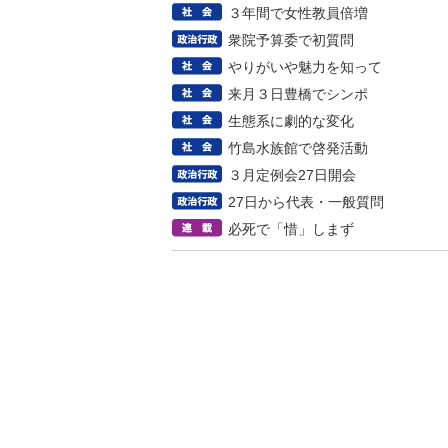
３年間で女性教員倍増
衆院予算委で初質問
やりがいや魅力を知って
来月３日豊橋でシンポ
生態系に劇的な変化
竹島水族館で啓発活動
３月定例会27日開会
27日から代表・一般質問
必死で「惜」しまず