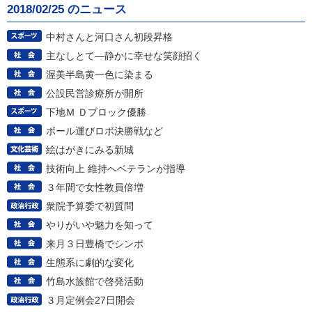
2018/02/25 のニュース
中村さんと河口さん初段昇格
主なしとて―静かに幸せな笑顔招く
渥美半島黄一色に染まる
公設民営診療所が開所
下地Ｍ Ｄブロック優勝
ボール運びロボ決勝戦など
絵はがきにみる新城
技術向上 維持へベテランが指導
３年間で女性教員倍増
衆院予算委で初質問
やりがいや魅力を知って
来月３日豊橋でシンポ
生態系に劇的な変化
竹島水族館で啓発活動
３月定例会27日開会