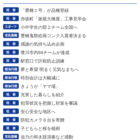
「豊橋１号」が品種登録
赤坂町「旅籠大橋屋」工事見学会
小中学生の部２チーム全国へ
豊橋鬼祭絵画コンク入賞者決まる
感謝の気持ち込め企画
豊川市内94チームが達成
駅窓口で詐欺防止訓練
夢と希望 明るく元気なまちへ
特別会計は大幅減に
きょうが「ヤマ場」
充実した暮らしを紹介
犯罪状況を把握し対策を審議
安心安全な地区へ
防犯カメラ６台を寄贈
子どもらと桜を植樹
迫力の和太鼓演奏など感動