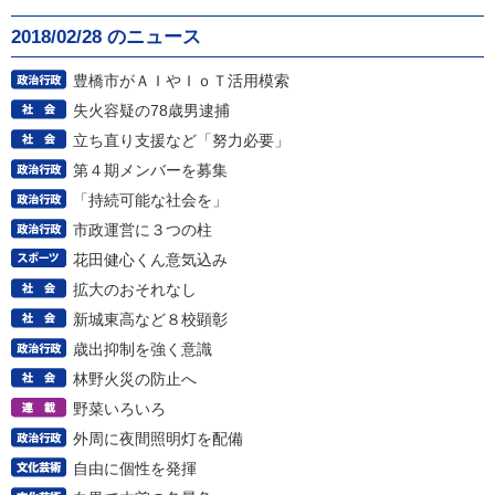
2018/02/28 のニュース
豊橋市がＡＩやＩｏＴ活用模索
失火容疑の78歳男逮捕
立ち直り支援など「努力必要」
第４期メンバーを募集
「持続可能な社会を」
市政運営に３つの柱
花田健心くん意気込み
拡大のおそれなし
新城東高など８校顕彰
歳出抑制を強く意識
林野火災の防止へ
野菜いろいろ
外周に夜間照明灯を配備
自由に個性を発揮