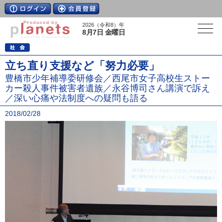
2026（令和8）年
8月7日 金曜日
立ち直り支援など「努力必要」
豊橋市少年補導委研修会／西尾市女子高校生ストー
カー殺人事件被害者遺族／永谷博司さん講演で訴え
／深い心痛や法制度への疑問も語る
2018/02/28