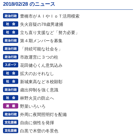
2018/02/28 のニュース
豊橋市がＡＩやＩｏＴ活用模索
失火容疑の78歳男逮捕
立ち直り支援など「努力必要」
第４期メンバーを募集
「持続可能な社会を」
市政運営に３つの柱
花田健心くん意気込み
拡大のおそれなし
新城東高など８校顕彰
歳出抑制を強く意識
林野火災の防止へ
野菜いろいろ
外周に夜間照明灯を配備
自由に個性を発揮
白黒で木曽の冬景色