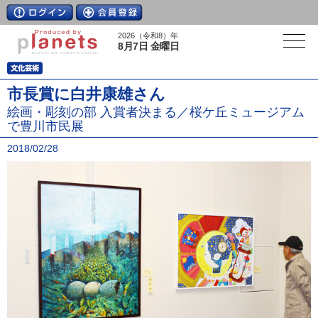
2026（令和8）年
8月7日 金曜日
市長賞に白井康雄さん
絵画・彫刻の部 入賞者決まる／桜ケ丘ミュージアム
で豊川市民展
2018/02/28