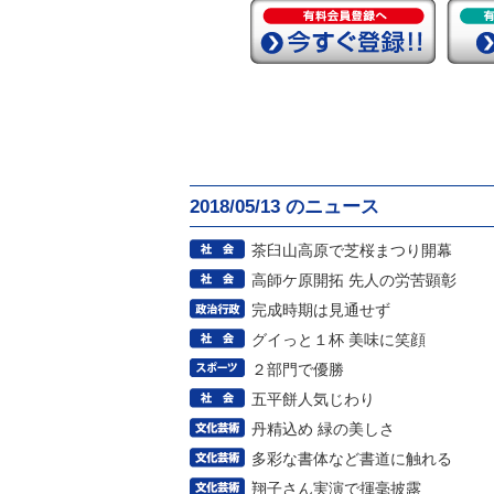
2018/05/13 のニュース
茶臼山高原で芝桜まつり開幕
高師ケ原開拓 先人の労苦顕彰
完成時期は見通せず
グイっと１杯 美味に笑顔
２部門で優勝
五平餅人気じわり
丹精込め 緑の美しさ
多彩な書体など書道に触れる
翔子さん実演で揮毫披露