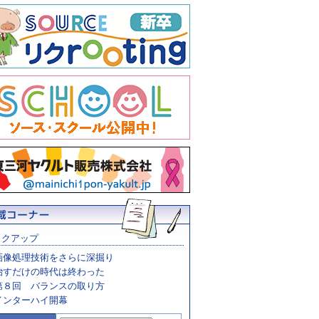
ックアップ
画像処理技術をさらに深掘り
治すだけの時代は終わった
第８回 バランスの取り方
インターハイ開幕