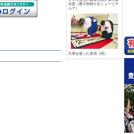
示室（豊川市桜ケ丘ミュージア
ムで）
大筆を使った実演（同）