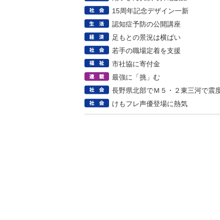
15周年記念デザイン一新
認知症予防の公開講座
足もとの景況は横ばい
若手の職場定着を支援
市社協に寄付金
最強に「挑」む
長野県北部でＭ５・２東三河で震
けもフレ声優登場に熱気