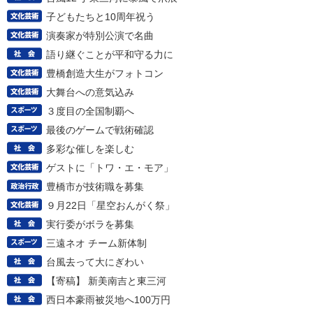
子どもたちと10周年祝う
演奏家が特別公演で名曲
語り継ぐことが平和守る力に
豊橋創造大生がフォトコン
大舞台への意気込み
３度目の全国制覇へ
最後のゲームで戦術確認
多彩な催しを楽しむ
ゲストに「トワ・エ・モア」
豊橋市が技術職を募集
９月22日「星空おんがく祭」
実行委がボラを募集
三遠ネオ チーム新体制
台風去って大にぎわい
【寄稿】 新美南吉と東三河
西日本豪雨被災地へ100万円