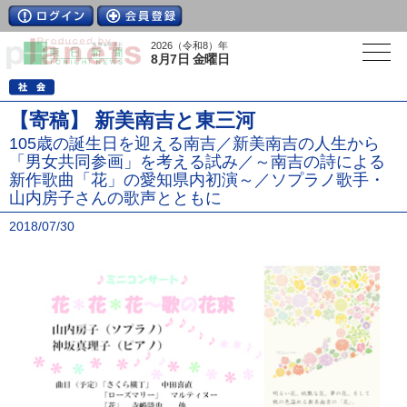
2026（令和8）年
8月7日 金曜日
【寄稿】 新美南吉と東三河
105歳の誕生日を迎える南吉／新美南吉の人生から
「男女共同参画」を考える試み／～南吉の詩による
新作歌曲「花」の愛知県内初演～／ソプラノ歌手・
山内房子さんの歌声とともに
2018/07/30