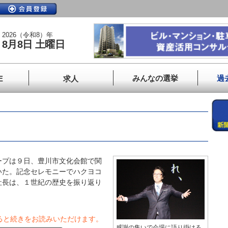
2026（令和8）年
8月8日 土曜日
みんなの選挙
過
E
求人
プは９日、豊川市文化会館で関
いた。記念セレモニーでハクヨコ
社長は、１世紀の歴史を振り返り
ると続きをお読みいただけます。
感謝の集いで会場に語り掛ける