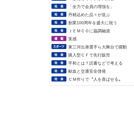
「全力で会員の増強を」
丹精込めた品々が並ぶ
創業100周年を盛大に祝う
ＪＥＭＣＯに協調融資
実感
東三河出身選手ら大舞台で躍動
購入型ＣＦで先行販売
平和とは？読書などで考える
献血と交通安全啓発
ＣＭ作りで〝人を喜ばせる〟