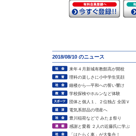
2018/08/10 のニュース
来年４月新城有教館高が開校
理科の楽しさに小中学生笑顔
鐘楼から―平和への誓い響け
学校探検やホルンなど体験
団体と個人１、２位独占 全国Ｖ
電気系部品の増産へ
豊川稲荷などで みたま祭り
感謝と愛着 ２人の近藤氏に学ぶ
「はたらく車」が大集合！