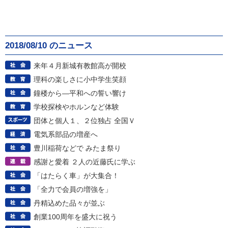
2018/08/10 のニュース
来年４月新城有教館高が開校
理科の楽しさに小中学生笑顔
鐘楼から―平和への誓い響け
学校探検やホルンなど体験
団体と個人１、２位独占 全国Ｖ
電気系部品の増産へ
豊川稲荷などで みたま祭り
感謝と愛着 ２人の近藤氏に学ぶ
「はたらく車」が大集合！
「全力で会員の増強を」
丹精込めた品々が並ぶ
創業100周年を盛大に祝う