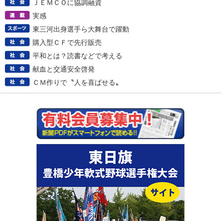
ＪＥＭＣＯに協調融資
実感
東三河出身選手ら大舞台で躍動
購入型ＣＦで先行販売
平和とは？読書などで考える
献血と交通安全啓発
ＣＭ作りで〝人を喜ばせる〟