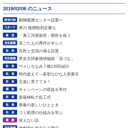
2019/02/06 のニュース
動物愛護センター設置へ
尾川 復帰戦判定勝ち
「奥三河蒸留所」開所を祝う
見ごたえの秀作がずらり
住民と交流の場も設置
男女共同参画情報紙「花づな」
ウメにちなみ７種120匹紹介
時代超えて―多彩なひな人形展示
立派に育ててネ！
キャンペーンの収益を寄付
新築移転で起工式
新春の楽しいひととき
ゴミ処理の仕組みを学ぶ
笑えない話