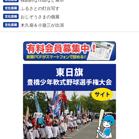
独創的な作品など展示
ふるさとの灯台写す
おじぞうさまの個展
木久扇＆小遊三が出演