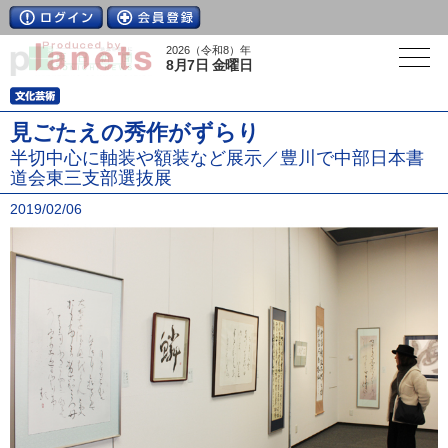
2026（令和8）年
8月7日 金曜日
見ごたえの秀作がずらり
半切中心に軸装や額装など展示／豊川で中部日本書
道会東三支部選抜展
2019/02/06