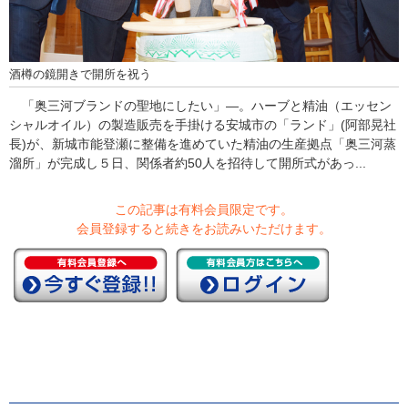
酒樽の鏡開きで開所を祝う
「奥三河ブランドの聖地にしたい」―。ハーブと精油（エッセン
シャルオイル）の製造販売を手掛ける安城市の「ランド」(阿部晃社
長)が、新城市能登瀬に整備を進めていた精油の生産拠点「奥三河蒸
溜所」が完成し５日、関係者約50人を招待して開所式があっ...
この記事は有料会員限定です。
会員登録すると続きをお読みいただけます。