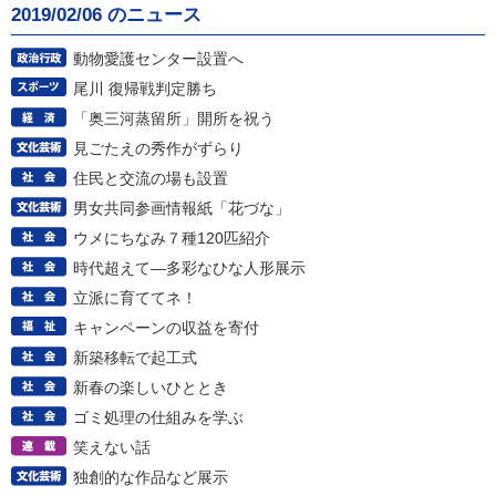
2019/02/06 のニュース
動物愛護センター設置へ
尾川 復帰戦判定勝ち
「奥三河蒸留所」開所を祝う
見ごたえの秀作がずらり
住民と交流の場も設置
男女共同参画情報紙「花づな」
ウメにちなみ７種120匹紹介
時代超えて―多彩なひな人形展示
立派に育ててネ！
キャンペーンの収益を寄付
新築移転で起工式
新春の楽しいひととき
ゴミ処理の仕組みを学ぶ
笑えない話
独創的な作品など展示