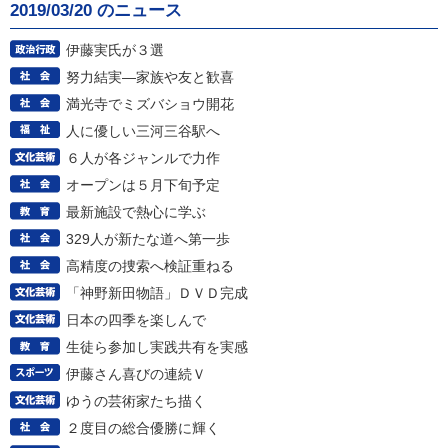
2019/03/20 のニュース
伊藤実氏が３選
努力結実―家族や友と歓喜
満光寺でミズバショウ開花
人に優しい三河三谷駅へ
６人が各ジャンルで力作
オープンは５月下旬予定
最新施設で熱心に学ぶ
329人が新たな道へ第一歩
高精度の捜索へ検証重ねる
「神野新田物語」ＤＶＤ完成
日本の四季を楽しんで
生徒ら参加し実践共有を実感
伊藤さん喜びの連続Ｖ
ゆうの芸術家たち描く
２度目の総合優勝に輝く