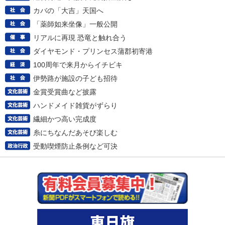
カバの「大吉」天国へ
「薬師如来坐像」一般公開
リアルに再現 恐竜と触れ合う
ダイヤモンド・プリンセス蒲郡初寄港
100周年で来月からイチビキ
伊勢路が施設の子ども招待
金賞受賞曲など披露
ハンドメイド雑貨がずらり
繊細かつ高い完成度
糸にちなんだあそび楽しむ
受動喫煙防止条例など可決