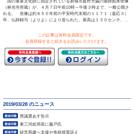
国の重要文化財に指定されている新城市庭野大脇の薬師如来坐像
（林光寺所蔵）が、４月７日午前10時～午後３時まで、一般公開さ
れる。 坐像は約８５０年前の平安時代末期の１１７１（嘉応３）
年、仏師頼与（よりよ）により造られた。座高は１３０センチ、...
この記事は有料会員限定です。
会員登録すると続きをお読みいただけます。
2019/03/28 のニュース
県議選あす告示
東三河総局長に藤戸氏
経営再建へ支援や免税措置訴え