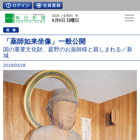
2026（令和8）年
8月9日 日曜日
「薬師如来坐像」一般公開
国の重要文化財、庭野のお薬師様と親しまれる／新
城
2019/03/28