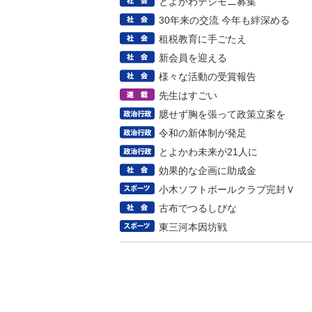
とよかわデジモニ募集
30年来の交流 今年も絆深める
租税教育に手ごたえ
新会員を迎える
様々な活動の受賞報告
先生はすごい
臆せず胸を張って政策立案を
令和の新体制が発足
とよかわ未来が21人に
効果的な企画に助成金
小木ソフトボールクラブ完封Ｖ
古布でつるしびな
東三河本因坊戦