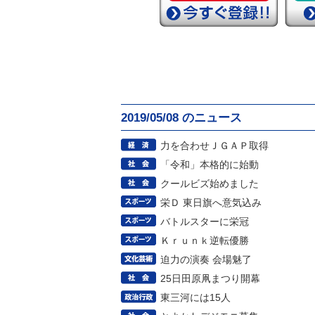
2019/05/08 のニュース
力を合わせＪＧＡＰ取得
「令和」本格的に始動
クールビズ始めました
栄Ｄ 東日旗へ意気込み
バトルスターに栄冠
Ｋｒｕｎｋ逆転優勝
迫力の演奏 会場魅了
25日田原凧まつり開幕
東三河には15人