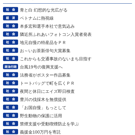
青と白 幻想的な光広がる
ベトナムに熱視線
本多宏和選手本社で意気込み
隣近所ふれあいフォトコン入賞者発表
地元自慢の特産品をＰＲ
お～いお茶新俳句大賞募集
これからも交通事故のないまち目指す
台風19号の復興支援へ
法務省がポスター作品募集
トートバッグで町を広くＰＲ
夜間と休日にエイズ即日検査
豊川の伐採木を無償提供
「お国自慢」もっとして
野生動物の保護に活用
禁煙支援や受動喫煙防止を学ぶ
義援金100万円を寄託