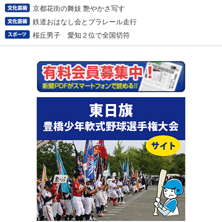
京都花街の舞妓 艶やかさ写す
鉄道おはなし会とプラレール走行
桜丘男子 愛知２位で全国切符