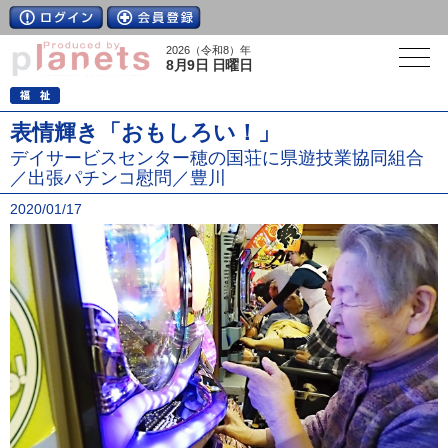
2026（令和8）年
8月9日 日曜日
表情輝き「おもしろい！」
デイサービスセンター穂の国荘に県遊技業協同組合
／出張パチンコ慰問／豊川
2020/01/17