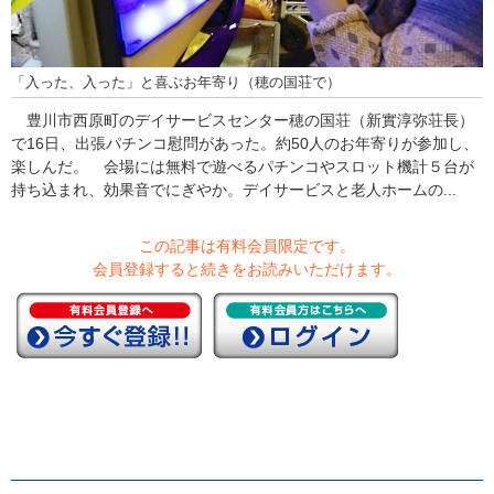
「入った、入った」と喜ぶお年寄り（穂の国荘で）
豊川市西原町のデイサービスセンター穂の国荘（新實淳弥荘長）
で16日、出張パチンコ慰問があった。約50人のお年寄りが参加し、
楽しんだ。 会場には無料で遊べるパチンコやスロット機計５台が
持ち込まれ、効果音でにぎやか。デイサービスと老人ホームの...
この記事は有料会員限定です。
会員登録すると続きをお読みいただけます。