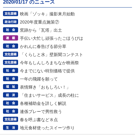
2020/01/17 のニュース
映画「ゾッキ」撮影来月始動
2020年度重点施策⑦
窯跡から「瓦塔」出土
手伝い大忙し頑張ったごほうびは
かれんに春告げる節分草
「くらしと水」壁新聞コンテスト
今年もしんしろまちなか映画祭
今までにない特別価格で提供
一年の飛躍を願って
表情輝き「おもしろい！」
「住まいサービス」成長の柱に
各種補助金を詳しく解説
連係プレーで男性救う
春を呼ぶ書など８点
地元食材使ったスイーツ作り