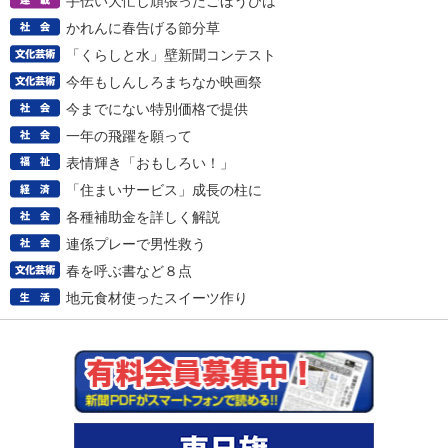
手伝い大忙し頑張ったごほうびは
かれんに春告げる節分草
「くらしと水」壁新聞コンテスト
今年もしんしろまちなか映画祭
今までにない特別価格で提供
一年の飛躍を願って
表情輝き「おもしろい！」
「住まいサービス」成長の柱に
各種補助金を詳しく解説
連係プレーで男性救う
春を呼ぶ書など８点
地元食材使ったスイーツ作り