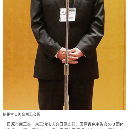
挨拶する河合商工会長
田原市商工会、東三河法人会田原支部、田原青色申告会の３団体