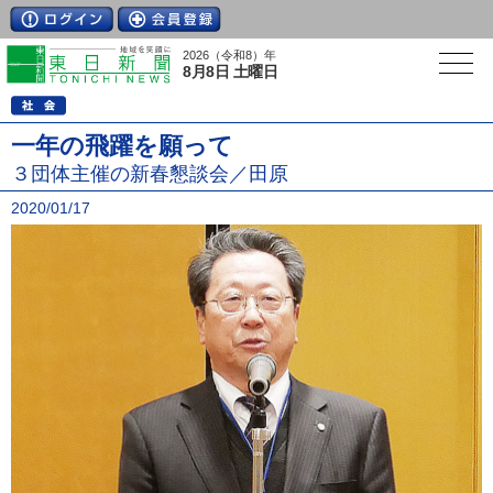
2026（令和8）年
8月8日 土曜日
一年の飛躍を願って
３団体主催の新春懇談会／田原
2020/01/17