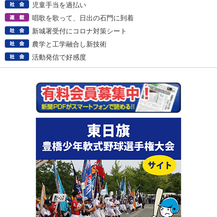
児童手当を過払い
唱歌を歌って、日出の石門に到着
新城署受付にコロナ対策シート
農学と工学融合し新技術
活動発信で好感度