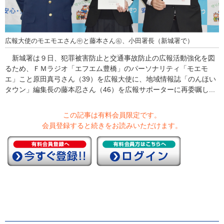
広報大使のモエモエさん㊥と藤本さん㊨、小田署長（新城署で）
新城署は９日、犯罪被害防止と交通事故防止の広報活動強化を図
るため、ＦＭラジオ「エフエム豊橋」のパーソナリティ「モエモ
エ」こと原田真弓さん（39）を広報大使に、地域情報誌「のんほい
タウン」編集長の藤本忍さん（46）を広報サポーターに再委嘱し...
この記事は有料会員限定です。
会員登録すると続きをお読みいただけます。