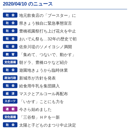
2020/04/10 のニュース
地元飲食店の「ブースター」に
県きょう独自に緊急事態宣言
豊橋祇園祭打ち上げ花火を中止
おいでん祭も…32年の歴史で初
佐奈川堤のソメイヨシノ満開
「集めて、つないで、動かす」
朝ドラ、豊橋ロケなど紹介
遊園地きょうから臨時休業
新城市が方針を発表
給食用牛乳を集団購入
マスクとアルコール再配布
「いかす」ことにも力を
今さら始めました
「三谷祭」ＨＰを一新
太陽と子どものまつり中止決定