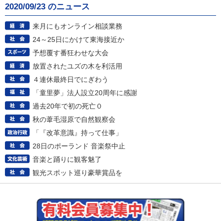
2020/09/23 のニュース
来月にもオンライン相談業務
24～25日にかけて東海接近か
予想覆す番狂わせな大会
放置されたユズの木を利活用
４連休最終日でにぎわう
「童里夢」法人設立20周年に感謝
過去20年で初の死亡０
秋の葦毛湿原で自然観察会
「『改革意識』持って仕事」
28日のポーランド 音楽祭中止
音楽と踊りに観客魅了
観光スポット巡り豪華賞品を