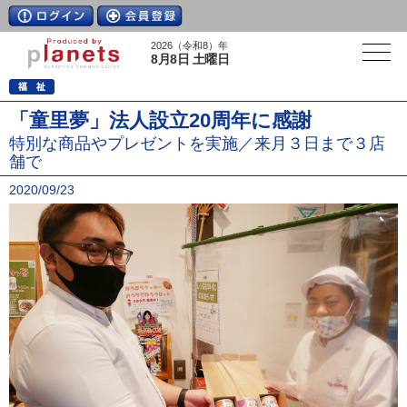
2026（令和8）年
8月8日 土曜日
「童里夢」法人設立20周年に感謝
特別な商品やプレゼントを実施／来月３日まで３店
舗で
2020/09/23