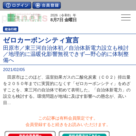
2026（令和8）年
8月7日 金曜日
ゼロカーボンシティ宣言
田原市／東三河自治体初／自治体新電力設立も検討
／地理的に温暖化影響無視できず―野心的に体制整
備へ
2021/02/05
田原市はこのほど、温室効果ガスの二酸化炭素（ＣＯ２）排出量
を２０５０年までに実質的になくす「ゼロカーボンシティ」をめざ
すことを、東三河の自治体で初めて表明した。「自治体新電力」の
設立も検討する。環境問題が地域に及ぼす影響への懸念が、高い
目...
この記事は有料会員限定です。
会員登録すると続きをお読みいただけます。