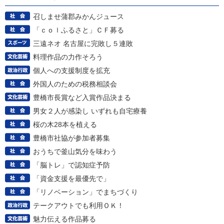
召しませ蒲郡みかんジュース
「ｃｏｌふるさと」ＣＦ募る
三遠ネオ 名古屋に完敗し５連敗
料理作品の力作そろう
個人への支援制度を拡充
外国人のための税務相談会
豊橋市長賞など入賞作品決まる
男女２人が感染し いずれも自宅療養
桜の木28本を植える
豊橋市社協が参加者募集
おうちで釜山気分を味わう
「脳トレ」で認知症予防
「資金支援を最優先で」
「リノベーション」でまちづくり
テークアウトでも利用ＯＫ！
魅力伝える作品募る