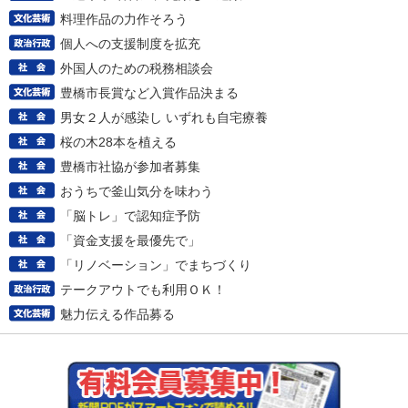
料理作品の力作そろう
個人への支援制度を拡充
外国人のための税務相談会
豊橋市長賞など入賞作品決まる
男女２人が感染し いずれも自宅療養
桜の木28本を植える
豊橋市社協が参加者募集
おうちで釜山気分を味わう
「脳トレ」で認知症予防
「資金支援を最優先で」
「リノベーション」でまちづくり
テークアウトでも利用ＯＫ！
魅力伝える作品募る