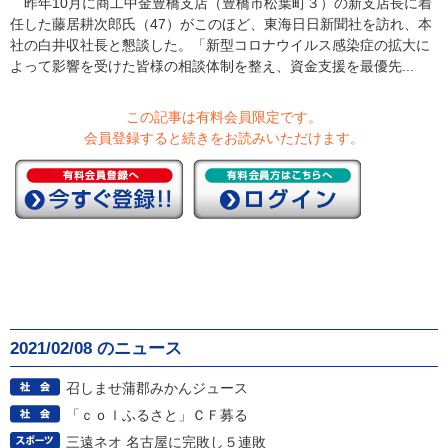
昨年10月に商工中金豊橋支店（豊橋市松葉町３）の新支店長に着
任した藤居耕次郎氏（47）がこのほど、東海日日新聞社を訪れ、本
社の白井収社長と懇談した。「新型コロナウイルス感染症の拡大に
よって影響を受けた皆様の相談体制を整え、資金支援を最優先...
この記事は有料会員限定です。
会員登録すると続きをお読みいただけます。
2021/02/08 のニュース
召しませ蒲郡みかんジュース
「ｃｏｌふるさと」ＣＦ募る
三遠ネオ 名古屋に完敗し５連敗