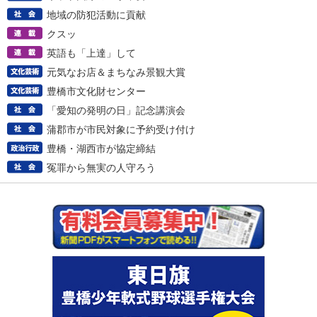
地域の防犯活動に貢献
クスッ
英語も「上達」して
元気なお店＆まちなみ景観大賞
豊橋市文化財センター
「愛知の発明の日」記念講演会
蒲郡市が市民対象に予約受け付け
豊橋・湖西市が協定締結
冤罪から無実の人守ろう