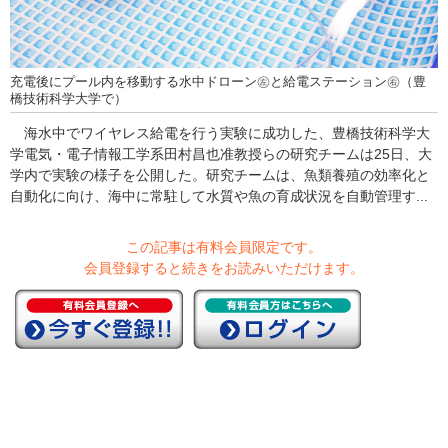
充電後にプール内を移動する水中ドローン㊧と給電ステーション㊨（豊
橋技術科学大学で）
海水中でワイヤレス給電を行う実験に成功した、豊橋技術科学大
学電気・電子情報工学系田村昌也准教授らの研究チームは25日、大
学内で実験の様子を公開した。研究チームは、魚類養殖の効率化と
自動化に向け、海中に常駐して水質や魚の育成状況を自動管理す...
この記事は有料会員限定です。
会員登録すると続きをお読みいただけます。