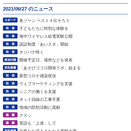
2021/06/27 のニュース
各ゾーン ベスト４出そろう
子どもたちに特別な体験を
海中ワイヤレス給電実験公開
認証制度「あいスタ」開始
ネジバナ咲く
開催予定日、場所などを発表
「あそびゴコロ開発ラボ」始まる
新型コロナ感染状況
ウェブマーケティングを支援
シニアの働くを支援
ネット回線の工事不要
地域の防犯活動に貢献
クスッ
英語も「上達」して