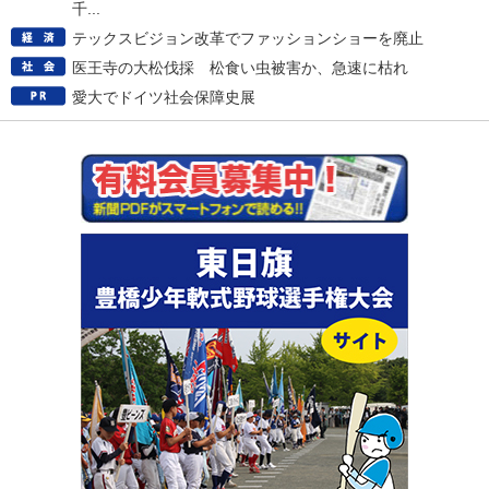
千...
テックスビジョン改革でファッションショーを廃止
医王寺の大松伐採 松食い虫被害か、急速に枯れ
愛大でドイツ社会保障史展