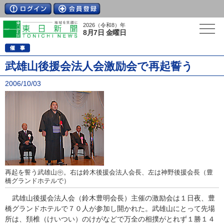
2026（令和8）年
8月7日 金曜日
武雄山後援会法人会激励会で再起誓う
2006/10/03
再起を誓う武雄山㊥。右は鈴木後援会法人会長、左は神野後援会長（豊
橋グランドホテルで）
武雄山後援会法人会（鈴木豊明会長）主催の激励会は１日夜、豊
橋グランドホテルで７０人が参加し開かれた。武雄山にとって先場
所は、頚椎（けいつい）のけがなどで万全の相撲がとれず１勝１４