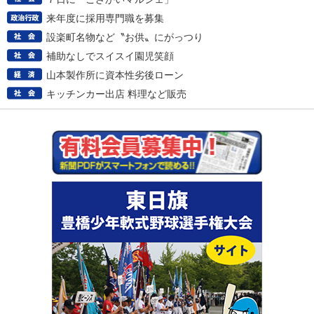
来年度に採用専門職を募集
設楽町名物など〝お供〟にがっつり
補助なしでスイスイ園児笑顔
山本製作所に資本性劣後ローン
キッチンカー出店 料理など販売