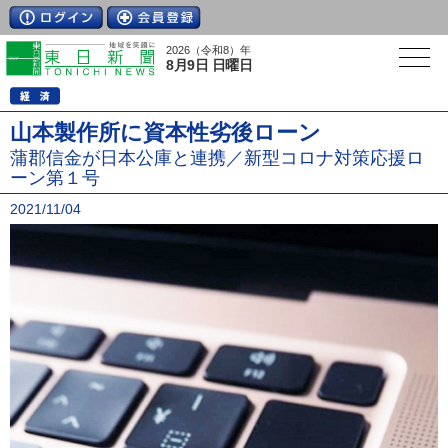
2026（令和8）年
8月9日 日曜日
山本製作所に資本性劣後ローン
蒲郡信金が日本公庫と連携／新型コロナ対策応援ロ
ーン第１号
2021/11/04