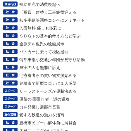
補助拡充で消費喚起へ
「覆殿」建替え工事終盤迎える
知多半島映画祭コンペにノミネート
入園無料 催しも多彩に
ＳＤＧｓの基本的考え方など学ぶ
金原テル也氏の絵画展示
パトカーに乗って校区巡回
蒲郡東部小交通少年団が見守り活動
無実の人を無罪に訴え
宅療養者らの買い物支援始める
豊橋市で新型コロナに１人感染
サーラストーンズが優勝決める
優勝の潤潤 打者一巡の猛攻
力を発揮し蒲郡市長賞
愛する鉄道の魅力を活写
豊橋市民プール解体前に展覧会
７日に「こざかいマルシェ」