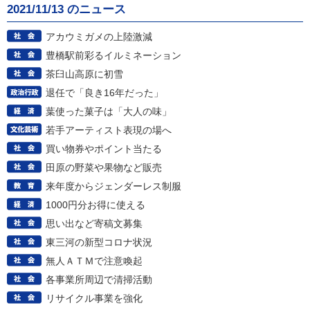
2021/11/13 のニュース
アカウミガメの上陸激減
豊橋駅前彩るイルミネーション
茶臼山高原に初雪
退任で「良き16年だった」
葉使った菓子は「大人の味」
若手アーティスト表現の場へ
買い物券やポイント当たる
田原の野菜や果物など販売
来年度からジェンダーレス制服
1000円分お得に使える
思い出など寄稿文募集
東三河の新型コロナ状況
無人ＡＴＭで注意喚起
各事業所周辺で清掃活動
リサイクル事業を強化