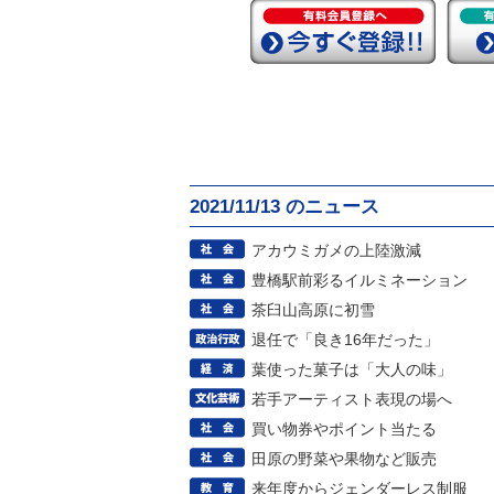
2021/11/13 のニュース
アカウミガメの上陸激減
豊橋駅前彩るイルミネーション
茶臼山高原に初雪
退任で「良き16年だった」
葉使った菓子は「大人の味」
若手アーティスト表現の場へ
買い物券やポイント当たる
田原の野菜や果物など販売
来年度からジェンダーレス制服