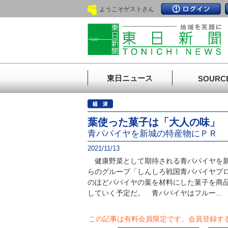
ようこそゲストさん
東日ニュース
SOURC
葉使った菓子は「大人の味」
青パパイヤを新城の特産物にＰＲ
2021/11/13
健康野菜として期待される青パパイヤを新
らのグループ「しんしろ戦国青パパイヤプ
のほどパパイヤの葉を材料にした菓子を商
していく予定だ。 青パパイヤはフルー...
この記事は有料会員限定です。
会員登録す