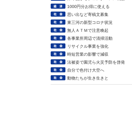
1000円分お得に使える
思い出など寄稿文募集
東三河の新型コロナ状況
無人ＡＴＭで注意喚起
各事業所周辺で清掃活動
リサイクル事業を強化
時短営業の影響で減収
法被姿で園児ら火災予防を啓発
自分で色付け大空へ
動物たちが生き生きと