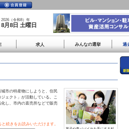
2026（令和8）年
8月8日 土曜日
みんなの選挙
過
E
求人
城市の特産物にしようと、住民
ロジェクト」が活動している。こ
品化し、市内の直売所などで販売
ると続きをお読みいただけます。
菓子や青パパイヤを手にする杉