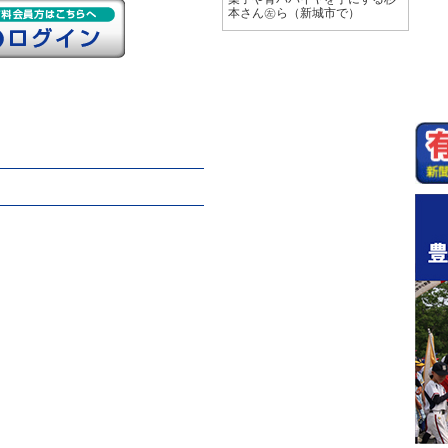
本さん㊧ら（新城市で）