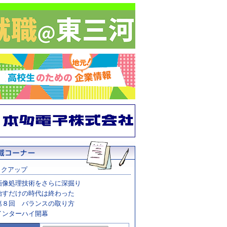
ックアップ
画像処理技術をさらに深掘り
治すだけの時代は終わった
第８回 バランスの取り方
インターハイ開幕