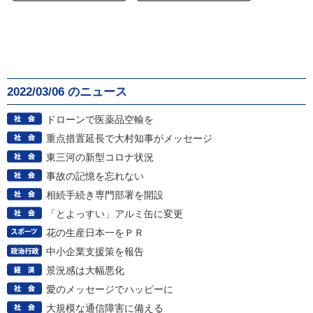
2022/03/06 のニュース
ドローンで医薬品空輸を
重点措置延長で大村知事がメッセージ
東三河の新型コロナ状況
事故の記憶を忘れない
相続手続き専門部署を開設
「とよっすい」アルミ缶に変更
花の生産日本一をＰＲ
中小企業支援策を報告
景況感は大幅悪化
愛のメッセージでハッピーに
大規模な通信障害に備える