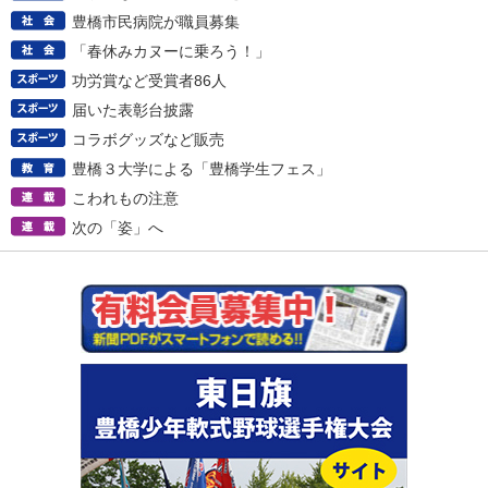
豊橋市民病院が職員募集
「春休みカヌーに乗ろう！」
功労賞など受賞者86人
届いた表彰台披露
コラボグッズなど販売
豊橋３大学による「豊橋学生フェス」
こわれもの注意
次の「姿」へ