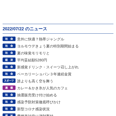
2022/07/22 のニュース
意外に快適？熱帯ジャングル
ヨルモウデきょう夏の特別期間始まる
夏の味覚モリモリと
平均妥結額5280円
新感覚ドリンク・スイーツ召し上がれ
ベーカリーショパン３年連続金賞
誰よりも高く空を舞う
カレー＆かき氷が人気のカフェ
抽選販売受け付け始める
感染予防対策徹底呼びかけ
新型コロナ感染状況