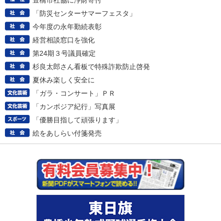
豊橋市社協に浄財寄付
「防災センターサマーフェスタ」
今年度の永年勤続表彰
経営相談窓口を強化
第24期３号議員確定
杉良太郎さん看板で特殊詐欺防止啓発
夏休み楽しく安全に
「ガラ・コンサート」ＰＲ
「カンボジア紀行」写真展
「優勝目指して頑張ります」
絵をあしらい付箋発売