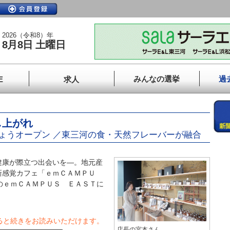
2026（令和8）年
8月8日 土曜日
みんなの選挙
過
E
求人
し上がれ
ょうオープン ／東三河の食・天然フレーバーが融合
康が際立つ出会いを―。地元産
新感覚カフェ「ｅｍＣＡＭＰＵ
のｅｍＣＡＭＰＵＳ ＥＡＳＴに
ると続きをお読みいただけます。
店長の宮本さん