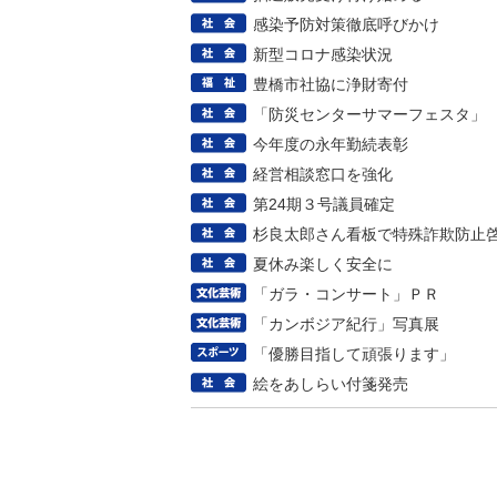
感染予防対策徹底呼びかけ
新型コロナ感染状況
豊橋市社協に浄財寄付
「防災センターサマーフェスタ」
今年度の永年勤続表彰
経営相談窓口を強化
第24期３号議員確定
杉良太郎さん看板で特殊詐欺防止
夏休み楽しく安全に
「ガラ・コンサート」ＰＲ
「カンボジア紀行」写真展
「優勝目指して頑張ります」
絵をあしらい付箋発売