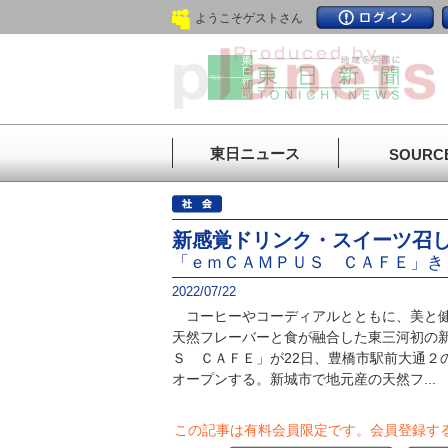
ようこそゲストさん
東日ニュース
SOURC
新感覚ドリンク・スイーツ召
「ｅｍＣＡＭＰＵＳ ＣＡＦＥ」き
2022/07/22
コーヒーやコーディアルとともに、美と健
天然フレーバーと食が融合した東三河初の
Ｓ ＣＡＦＥ」が22日、豊橋市駅前大通２
オープンする。新城市で地元産の天然フ...
この記事は有料会員限定です。
会員登録す