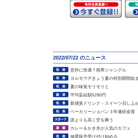
2022/07/22 のニュース
意外に快適？熱帯ジャングル
ヨルモウデきょう夏の特別期間始
夏の味覚モリモリと
平均妥結額5280円
新感覚ドリンク・スイーツ召し上
ベーカリーショパン３年連続金賞
誰よりも高く空を舞う
カレー＆かき氷が人気のカフェ
抽選販売受け付け始める